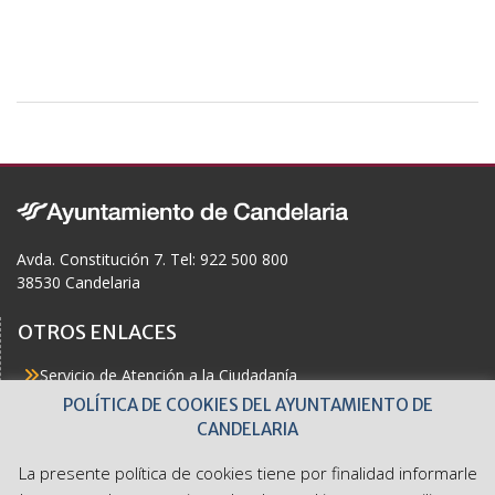
Avda. Constitución 7. Tel: 922 500 800
38530 Candelaria
OTROS ENLACES
Servicio de Atención a la Ciudadanía
Actualidad
POLÍTICA DE COOKIES DEL AYUNTAMIENTO DE
Agenda
CANDELARIA
Áreas
Buzón del Ciudadano
La presente política de cookies tiene por finalidad informarle
Accesibilidad