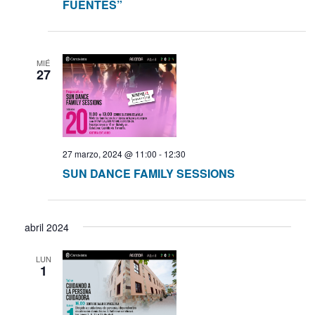
FUENTES”
s
MIÉ
27
27 marzo, 2024 @ 11:00
-
12:30
SUN DANCE FAMILY SESSIONS
abril 2024
LUN
1