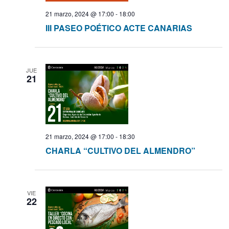
ó
a
21 marzo, 2024 @ 17:00
-
18:00
a
l
n
III PASEO POÉTICO ACTE CANARIAS
a
d
c
f
e
e
i
c
v
JUE
h
21
i
ó
a
s
.
t
n
a
d
s
21 marzo, 2024 @ 17:00
-
18:30
d
CHARLA “CULTIVO DEL ALMENDRO”
e
e
E
b
v
VIE
ú
22
e
n
s