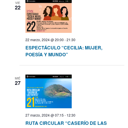
VIE
22
a
s
d
22 marzo, 2024 @ 20:00
-
21:30
ESPECTÁCULO “CECILIA: MUJER,
e
POESÍA Y MUNDO”
E
v
MIÉ
27
e
n
t
27 marzo, 2024 @ 07:15
-
12:30
RUTA CIRCULAR “CASERÍO DE LAS
o