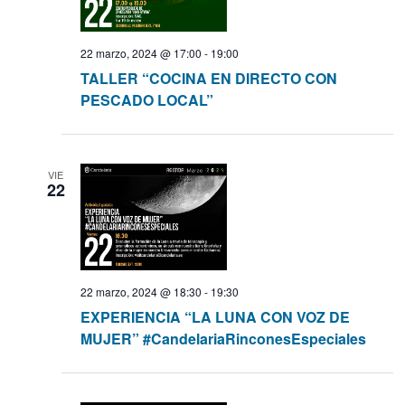
t
o
q
22 marzo, 2024 @ 17:00
-
19:00
u
TALLER “COCINA EN DIRECTO CON
PESCADO LOCAL”
e
d
VIE
22
a
y
v
22 marzo, 2024 @ 18:30
-
19:30
i
EXPERIENCIA “LA LUNA CON VOZ DE
MUJER” #CandelariaRinconesEspeciales
s
t