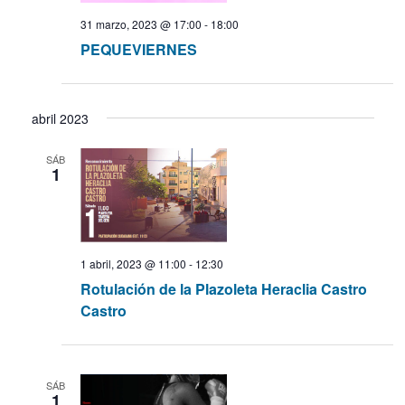
ó
a
31 marzo, 2023 @ 17:00
-
18:00
a
l
n
PEQUEVIERNES
a
d
c
f
e
e
i
c
v
abril 2023
h
i
ó
a
SÁB
s
.
1
t
n
a
d
s
d
1 abril, 2023 @ 11:00
-
12:30
e
e
Rotulación de la Plazoleta Heraclia Castro
Castro
E
b
v
ú
e
n
SÁB
s
1