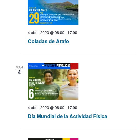
a
s
4 abril, 2023 @ 08:00
-
17:00
d
Coladas de Arafo
e
E
MAR
4
v
e
4 abril, 2023 @ 08:00
-
17:00
n
Día Mundial de la Actividad Física
t
o