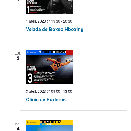
t
o
q
1 abril, 2023 @ 19:30
-
20:30
u
Velada de Boxeo Hboxing
e
d
LUN
3
a
y
v
3 abril, 2023 @ 09:00
-
13:00
Clinic de Porteros
i
s
MAR
t
4