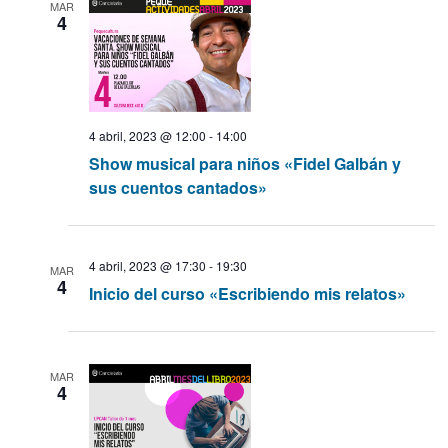
MAR
4
s
4 abril, 2023 @ 12:00
-
14:00
Show musical para niños «Fidel Galbán y
sus cuentos cantados»
4 abril, 2023 @ 17:30
-
19:30
MAR
4
Inicio del curso «Escribiendo mis relatos»
MAR
4