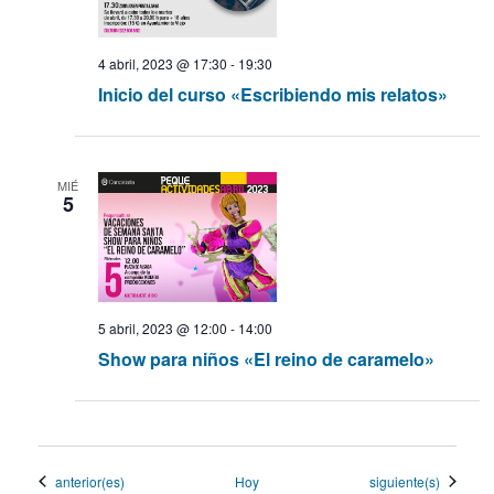
4 abril, 2023 @ 17:30
-
19:30
Inicio del curso «Escribiendo mis relatos»
MIÉ
5
5 abril, 2023 @ 12:00
-
14:00
Show para niños «El reino de caramelo»
Eventos
Eventos
anterior(es)
Hoy
siguiente(s)