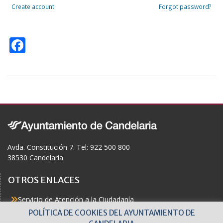
Create account
Forgot password?
F
ac
e
b
o
o
k
Avda. Constitución 7. Tel: 922 500 800
38530 Candelaria
OTROS ENLACES
Servicio de Atención a la Ciudadanía
Actualidad
POLÍTICA DE COOKIES DEL AYUNTAMIENTO DE
Agenda