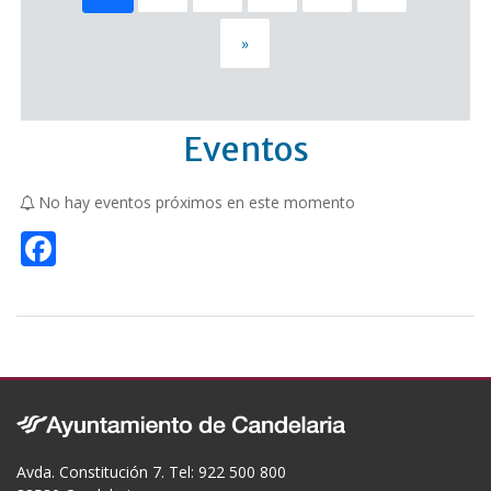
»
Eventos
No hay eventos próximos en este momento
F
ac
e
b
o
o
k
Avda. Constitución 7. Tel: 922 500 800