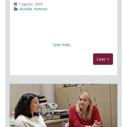
7 agosto, 2026
Alcaldía
,
Noticias
Candelaria suena en nueve emisoras a la vez y se
escucha en toda Canarias La Plaza de la Cruz Pérez y
la calle Condes de Abona se transformaron este
viernes, 7 de agosto, en un gran estudio de radio al
Leer más...
...
Leer +