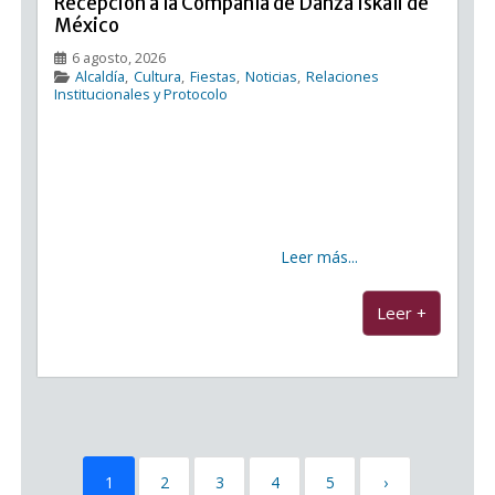
Recepción a la Compañía de Danza Iskali de
México
6 agosto, 2026
Alcaldía
,
Cultura
,
Fiestas
,
Noticias
,
Relaciones
Institucionales y Protocolo
Recepción a la Compañía de Danza Iskali de México
La alcaldesa de Candelaria, Mari Brito, acompañada
por los concejales de Cultura y de Relaciones
Institucionales, Manuel González y Francisco Pinto,
respectivamente, recibió a la Compañía de Danza
Iskali, procedente de
Leer más...
...
Leer +
1
2
3
4
5
›