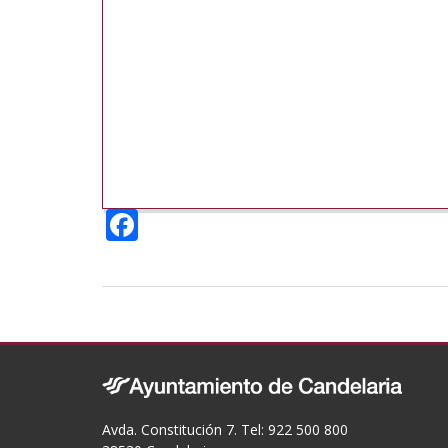
F
ac
e
b
o
o
k
Avda. Constitución 7. Tel: 922 500 800