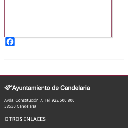
F
ac
e
b
o
o
k
Avda. Constitución 7. Tel: 922 500 800
38530 Candelaria
OTROS ENLACES