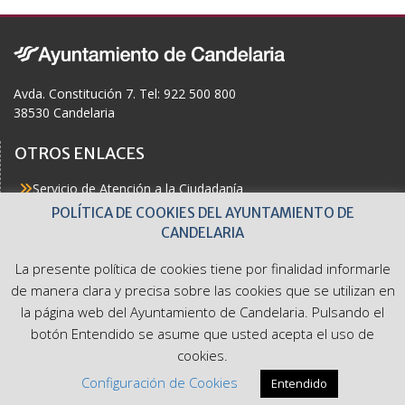
o
o
k
Avda. Constitución 7. Tel: 922 500 800
38530 Candelaria
OTROS ENLACES
Servicio de Atención a la Ciudadanía
Actualidad
POLÍTICA DE COOKIES DEL AYUNTAMIENTO DE
Agenda
CANDELARIA
Áreas
Buzón del Ciudadano
La presente política de cookies tiene por finalidad informarle
Accesibilidad
de manera clara y precisa sobre las cookies que se utilizan en
la página web del Ayuntamiento de Candelaria. Pulsando el
botón Entendido se asume que usted acepta el uso de
cookies.
Ayuntamiento de Candelaria. Avda. Constitución 7. Tel: 922
Configuración de Cookies
Entendido
500 800