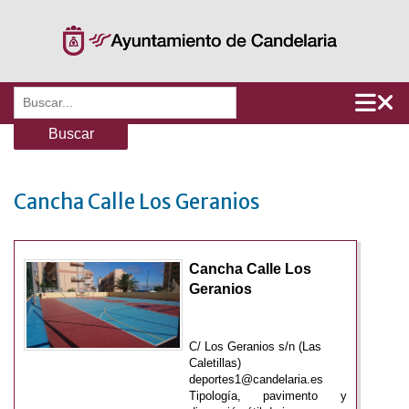
Saltar
al
contenido
Buscar:
Cancha Calle Los Geranios
Cancha Calle Los
Geranios
C/ Los Geranios s/n (Las
Caletillas)
deportes1@candelaria.es
Tipología, pavimento y