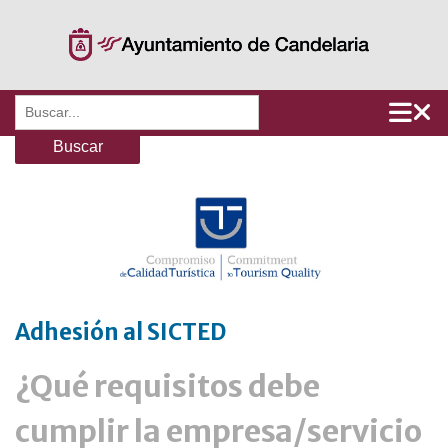
Saltar
al
contenido
Buscar:
Adhesión al SICTED
¿Qué requisitos debe
cumplir la empresa/servicio