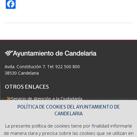
F
ac
e
b
o
o
k
Avda. Constitución 7. Tel: 922 500 800
38530 Candelaria
OTROS ENLACES
Servicio de Atención a la Ciudadanía
Actualidad
POLÍTICA DE COOKIES DEL AYUNTAMIENTO DE
Agenda
CANDELARIA
Áreas
Buzón del Ciudadano
La presente política de cookies tiene por finalidad informarle
Accesibilidad
de manera clara y precisa sobre las cookies que se utilizan en