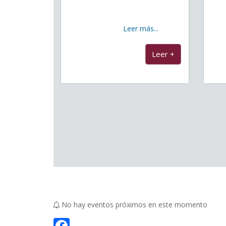
comarcal formado por los
A
municipios de San Miguel,
tra
Granadilla,
Leer más...
...
Leer +
No hay eventos próximos en este momento
F