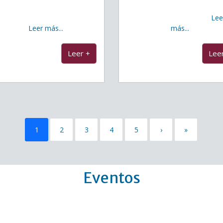
rcoíris, que celebró hoy su
tarde el acto de entrega d
dicional Fiesta de Verano, una
diplomas del curso de
Lee
cita
Leer más...
...
más...
...
Leer +
Lee
1
2
3
4
5
›
»
Eventos