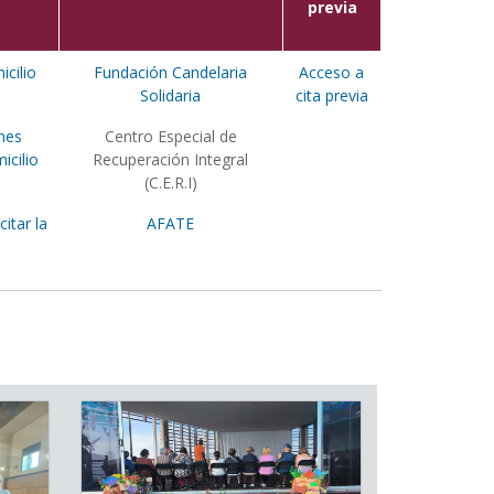
previa
icilio
Fundación Candelaria
Acceso a
Solidaria
cita previa
nes
Centro Especial de
icilio
Recuperación Integral
(C.E.R.I)
itar la
AFATE