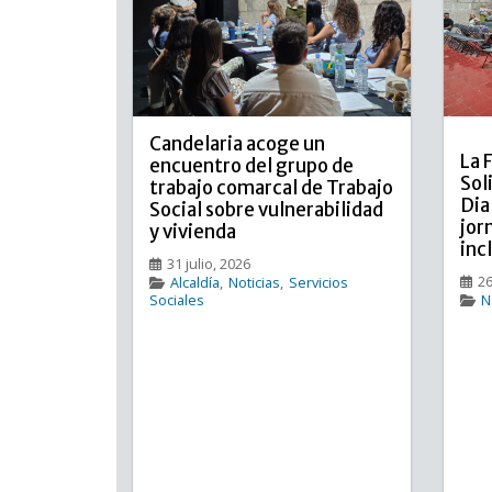
Candelaria acoge un
La 
encuentro del grupo de
Sol
trabajo comarcal de Trabajo
Dia
Social sobre vulnerabilidad
jor
y vivienda
inc
31 julio, 2026
26
Alcaldía
,
Noticias
,
Servicios
Sociales
N
Candelaria acoge un encuentro
La F
del grupo de trabajo comarcal de
Trabajo Social sobre
vulnerabilidad y vivienda El
Espacio Cultural Cine Viejo de
C
Candelaria acogió hoy una
jornada de trabajo del grupo
de