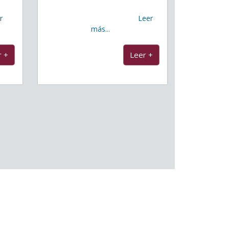
e
año más, en las fiestas de
r
Malpaís, contribuyendo a
Leer
más...
...
r +
Leer +