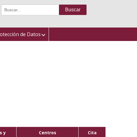
Buscar:
otección de Datos
s y
Centros
Cita