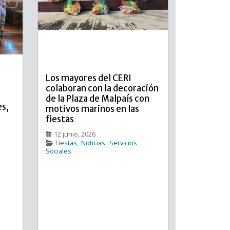
Los mayores del CERI
colaboran con la decoración
de la Plaza de Malpaís con
es,
motivos marinos en las
fiestas
12 junio, 2026
Fiestas
,
Noticias
,
Servicios
Sociales
omas
Los mayores del CERI colaboran
ra
con la decoración de la Plaza de
 68
Malpaís con motivos marinos en
 de
las fiestas Las personas mayores
de
del Centro de Recuperación
la
Integral (CERI) han participado, un