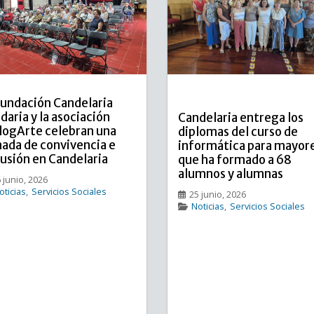
Fundación Candelaria
idaria y la asociación
Candelaria entrega los
logArte celebran una
diplomas del curso de
nada de convivencia e
informática para mayor
lusión en Candelaria
que ha formado a 68
alumnos y alumnas
 junio, 2026
oticias
,
Servicios Sociales
25 junio, 2026
Noticias
,
Servicios Sociales
undación Candelaria Solidaria
y la asociación DialogArte
Candelaria entrega los dipl
celebran una jornada de
del curso de informática pa
convivencia e inclusión en
mayores, que ha formado a
andelaria Entre las líneas de
alumnos y alumnas El Salón
actuación de la Fundación,
Plenos del Ayuntamiento 
staca el Centro Ocupacional
Candelaria acogió ayer por 