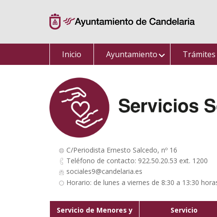
Saltar
al
contenido
Inicio
Ayuntamiento
Trámites
C/Periodista Ernesto Salcedo, nº 16
Teléfono de contacto: 922.50.20.53 ext. 1200
sociales9@candelaria.es
Horario: de lunes a viernes de 8:30 a 13:30 hora
Servicio de Menores y
Servicio