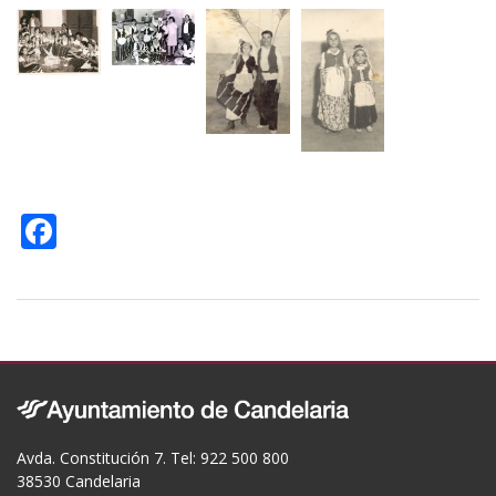
F
ac
e
b
o
o
k
Avda. Constitución 7. Tel: 922 500 800
38530 Candelaria