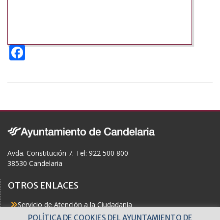
F
ac
e
b
o
o
k
Avda. Constitución 7. Tel: 922 500 800
38530 Candelaria
OTROS ENLACES
Servicio de Atención a la Ciudadanía
Actualidad
POLÍTICA DE COOKIES DEL AYUNTAMIENTO DE