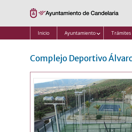
Saltar
al
contenido
Inicio
Ayuntamiento
Trámites
Complejo Deportivo Álvar