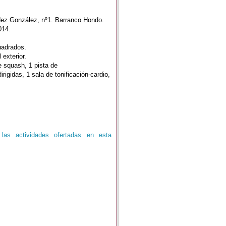
dez González, nº1. Barranco Hondo.
014.
uadrados.
 exterior.
de squash, 1 pista de
irigidas, 1 sala de tonificación-cardio,
las actividades ofertadas en esta