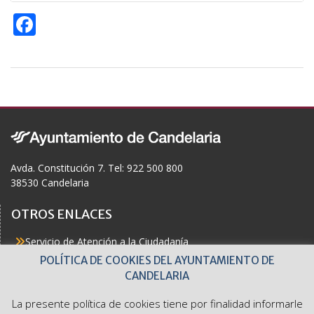
F
ac
e
b
o
o
k
Avda. Constitución 7. Tel: 922 500 800
38530 Candelaria
OTROS ENLACES
Servicio de Atención a la Ciudadanía
Actualidad
POLÍTICA DE COOKIES DEL AYUNTAMIENTO DE
Agenda
CANDELARIA
Áreas
Buzón del Ciudadano
La presente política de cookies tiene por finalidad informarle