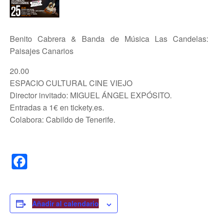
Benito Cabrera & Banda de Música Las Candelas:
Paisajes Canarios
20.00
ESPACIO CULTURAL CINE VIEJO
Director invitado: MIGUEL ÁNGEL EXPÓSITO.
Entradas a 1€ en tickety.es.
Colabora: Cabildo de Tenerife.
F
a
c
e
Añadir al calendario