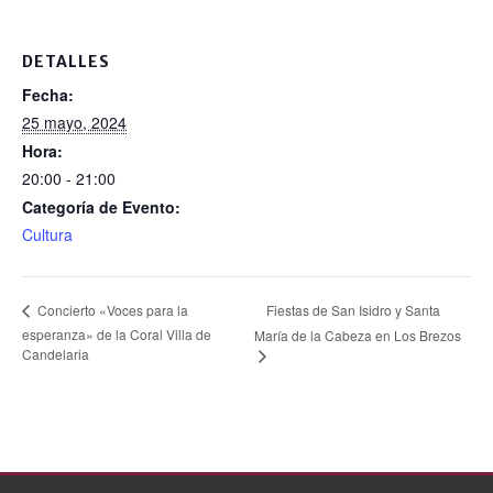
b
o
DETALLES
o
Fecha:
k
25 mayo, 2024
Hora:
20:00 - 21:00
Categoría de Evento:
Cultura
Fiestas de San Isidro y Santa
Concierto «Voces para la
esperanza» de la Coral Villa de
María de la Cabeza en Los Brezos
Candelaria