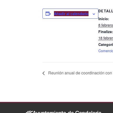
c
DETAL
e
Añadir al calendario
Inicio:
b
8 febrer
o
Finaliza:
o
18 febre
Categorí
k
Comerci
Reunión anual de coordinación con