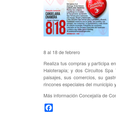
8 al 18 de febrero
Realiza tus compras y participa e
Haloterapia; y dos Circuitos Sp
paisajes, sus comercios, su gast
rincones especiales del municipio
Más información Concejalía de Co
F
a