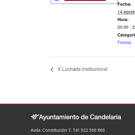
e
Fecha:
b
14 agost
o
Hora:
o
20:00 - 
Categorí
k
Fiestas
X Luchada institucional
Avda. Constitución 7. Tel: 922 500 800