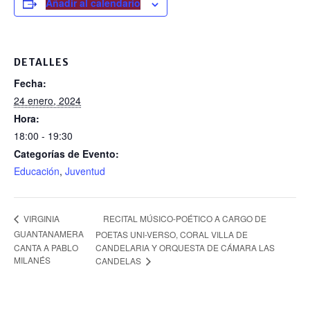
e
Añadir al calendario
b
o
DETALLES
o
Fecha:
k
24 enero, 2024
Hora:
18:00 - 19:30
Categorías de Evento:
Educación
,
Juventud
RECITAL MÚSICO-POÉTICO A CARGO DE
VIRGINIA
GUANTANAMERA
POETAS UNI-VERSO, CORAL VILLA DE
CANTA A PABLO
CANDELARIA Y ORQUESTA DE CÁMARA LAS
MILANÉS
CANDELAS