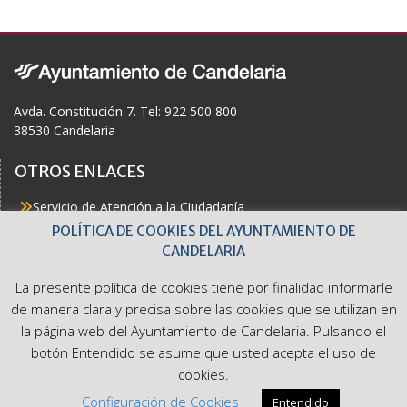
Avda. Constitución 7. Tel: 922 500 800
38530 Candelaria
OTROS ENLACES
Servicio de Atención a la Ciudadanía
Actualidad
POLÍTICA DE COOKIES DEL AYUNTAMIENTO DE
Agenda
CANDELARIA
Áreas
Buzón del Ciudadano
La presente política de cookies tiene por finalidad informarle
Accesibilidad
de manera clara y precisa sobre las cookies que se utilizan en
la página web del Ayuntamiento de Candelaria. Pulsando el
botón Entendido se asume que usted acepta el uso de
cookies.
Ayuntamiento de Candelaria. Avda. Constitución 7. Tel: 922
Configuración de Cookies
Entendido
500 800