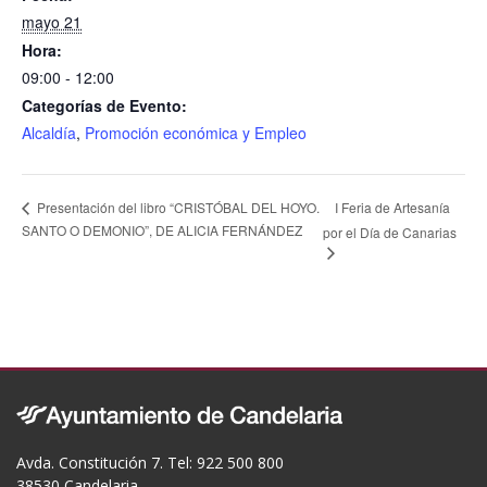
k
mayo 21
Hora:
09:00 - 12:00
Categorías de Evento:
Alcaldía
,
Promoción económica y Empleo
I Feria de Artesanía
Presentación del libro “CRISTÓBAL DEL HOYO.
SANTO O DEMONIO”, DE ALICIA FERNÁNDEZ
por el Día de Canarias
Avda. Constitución 7. Tel: 922 500 800
38530 Candelaria