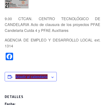
9.00 CTCAN. CENTRO TECNOLÓGICO DE
CANDELARIA Acto de clausura de los proyectos PFAE
Candelaria Cuida 4 y PFAE Auxiliares
AGENCIA DE EMPLEO Y DESARROLLO LOCAL ext.
1314
F
a
c
e
Añadir al calendario
b
o
DETALLES
o
Fecha: