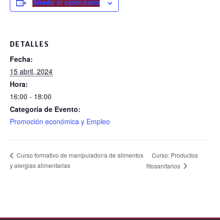
e
Añadir al calendario
b
o
DETALLES
o
Fecha:
k
15 abril, 2024
Hora:
16:00 - 18:00
Categoría de Evento:
Promoción económica y Empleo
Curso: Productos
Curso formativo de manipulador/a de alimentos
y alergias alimentarias
fitosanitarios