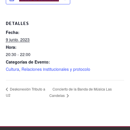
e
b
o
DETALLES
o
Fecha:
k
9 junio, 2023
Hora:
20:30 - 22:00
Categorías de Evento:
Cultura
,
Relaciones institucionales y protocolo
Concierto de la Banda de Música Las
Deskonexión Tributo a
U2
Candelas