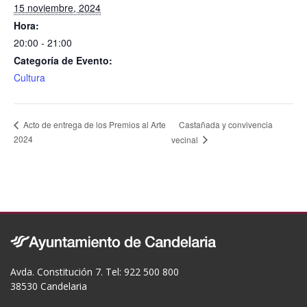
k
15 noviembre, 2024
Hora:
20:00 - 21:00
Categoría de Evento:
Cultura
Castañada y convivencia
Acto de entrega de los Premios al Arte
2024
vecinal
Avda. Constitución 7. Tel: 922 500 800
38530 Candelaria