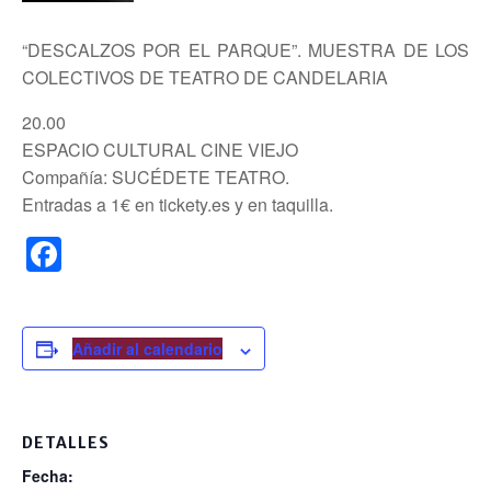
“DESCALZOS POR EL PARQUE”. MUESTRA DE LOS
COLECTIVOS DE TEATRO DE CANDELARIA
20.00
ESPACIO CULTURAL CINE VIEJO
Compañía: SUCÉDETE TEATRO.
Entradas a 1€ en tickety.es y en taquilla.
F
a
c
e
Añadir al calendario
b
o
DETALLES
o
Fecha: