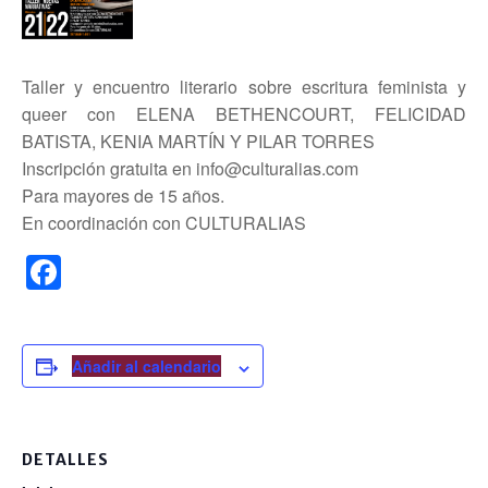
Taller y encuentro literario sobre escritura feminista y
queer con ELENA BETHENCOURT, FELICIDAD
BATISTA, KENIA MARTÍN Y PILAR TORRES
Inscripción gratuita en info@culturalias.com
Para mayores de 15 años.
En coordinación con CULTURALIAS
F
a
c
e
Añadir al calendario
b
o
DETALLES
o