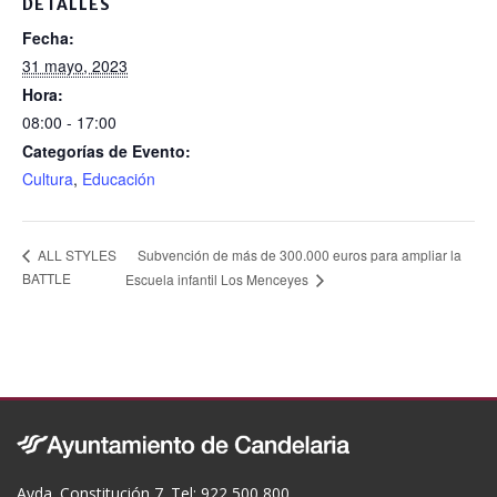
DETALLES
o
Fecha:
k
31 mayo, 2023
Hora:
08:00 - 17:00
Categorías de Evento:
Cultura
,
Educación
Subvención de más de 300.000 euros para ampliar la
ALL STYLES
BATTLE
Escuela infantil Los Menceyes
Avda. Constitución 7. Tel: 922 500 800