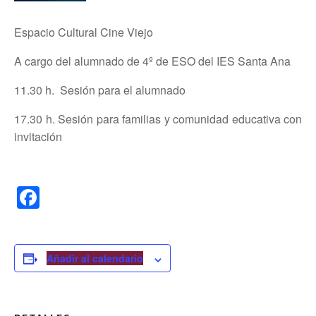
Espacio Cultural Cine Viejo
A cargo del alumnado de 4º de ESO del IES Santa Ana
11.30 h. Sesión para el alumnado
17.30 h. Sesión para familias y comunidad educativa con
invitación
F
a
c
e
Añadir al calendario
b
o