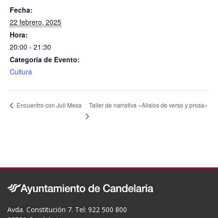
o
Fecha:
k
22 febrero, 2025
Hora:
20:00 - 21:30
Categoría de Evento:
Cultura
Taller de narrativa «Alisios de verso y prosa»
Encuentro con Juli Mesa
Avda. Constitución 7. Tel: 922 500 800