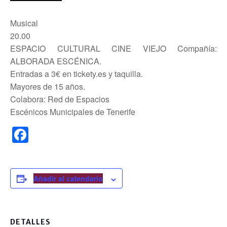
Musical
20.00
ESPACIO CULTURAL CINE VIEJO Compañía:
ALBORADA ESCÉNICA.
Entradas a 3€ en tickety.es y taquilla.
Mayores de 15 años.
Colabora: Red de Espacios
Escénicos Municipales de Tenerife
F
a
c
e
Añadir al calendario
b
o
DETALLES