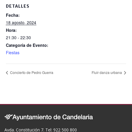
o
DETALLES
o
Fecha:
k
18 agosto, 2024
Hora:
21:30 - 22:30
Categoría de Evento:
Fiestas
Concierto de Pedro Guerra
Fluir danza urbana
Avda. Constitución 7. Tel: 922 500 800