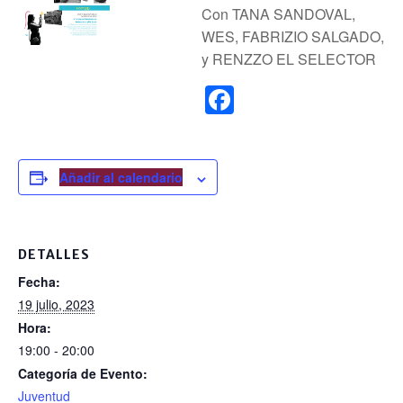
Con TANA SANDOVAL,
WES, FABRIZIO SALGADO,
y RENZZO EL SELECTOR
F
a
c
e
Añadir al calendario
b
o
DETALLES
o
Fecha:
k
19 julio, 2023
Hora:
19:00 - 20:00
Categoría de Evento:
Juventud