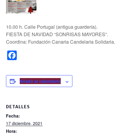
10.00 h. Calle Portugal (antigua guardería).
FIESTA DE NAVIDAD “SONRISAS MAYORES”.
Coordina: Fundación Canaria Candelaria Solidaria.
F
a
c
e
Añadir al calendario
b
o
DETALLES
o
Fecha:
k
17 diciembre, 2021
Hora: