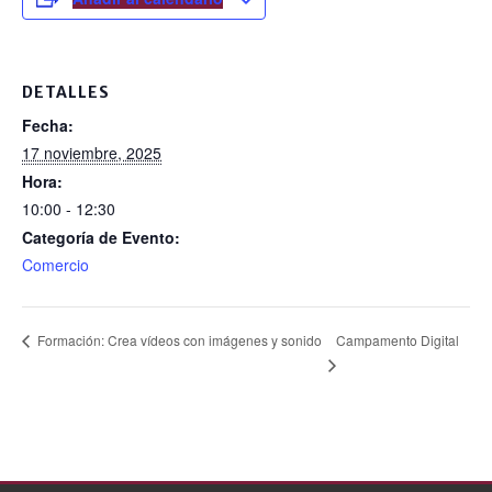
e
b
o
DETALLES
o
Fecha:
k
17 noviembre, 2025
Hora:
10:00 - 12:30
Categoría de Evento:
Comercio
Campamento Digital
Formación: Crea vídeos con imágenes y sonido