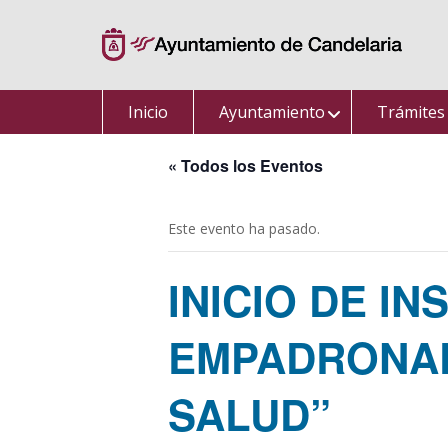
Saltar
al
contenido
Inicio
Ayuntamiento
Trámites
« Todos los Eventos
Este evento ha pasado.
INICIO DE I
EMPADRONAD
SALUD”