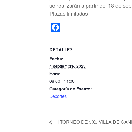
se realizarán a partir del 18 de se
Plazas limitadas
F
a
c
DETALLES
e
Fecha:
b
4 septiembre, 2023
o
Hora:
o
08:00 - 14:00
Categoría de Evento:
k
Deportes
II TORNEO DE 3X3 VILLA DE CA