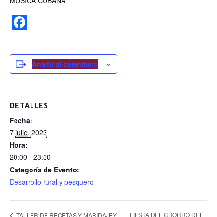
MÚSICA CUBANA
F
a
c
e
Añadir al calendario
b
o
DETALLES
o
Fecha:
k
7 julio, 2023
Hora:
20:00 - 23:30
Categoría de Evento:
Desarrollo rural y pesquero
FIESTA DEL CHORRO DEL
TALLER DE RECETAS Y MARIDAJEY