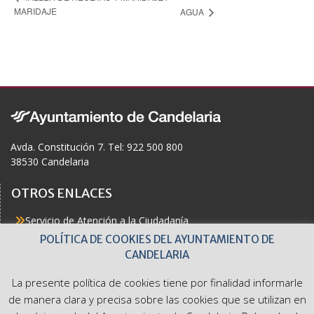
MARIDAJE
AGUA
Avda. Constitución 7. Tel: 922 500 800
38530 Candelaria
OTROS ENLACES
Servicio de Atención a la Ciudadanía
Actualidad
POLÍTICA DE COOKIES DEL AYUNTAMIENTO DE
Agenda
CANDELARIA
Áreas
Buzón del Ciudadano
La presente política de cookies tiene por finalidad informarle
Accesibilidad
de manera clara y precisa sobre las cookies que se utilizan en