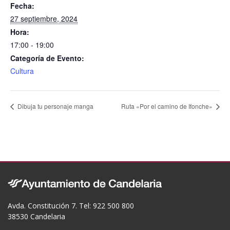
o
Fecha:
k
27 septiembre, 2024
Hora:
17:00 - 19:00
Categoría de Evento:
Cultura
Dibuja tu personaje manga
Ruta «Por el camino de Ifonche»
Avda. Constitución 7. Tel: 922 500 800
38530 Candelaria