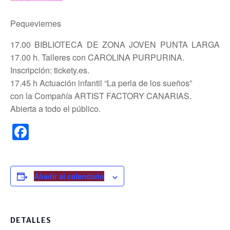
Pequeviernes
17.00 BIBLIOTECA DE ZONA JOVEN PUNTA LARGA
17.00 h. Talleres con CAROLINA PURPURINA.
Inscripción: tickety.es.
17.45 h Actuación infantil “La perla de los sueños”
con la Compañía ARTIST FACTORY CANARIAS.
Abierta a todo el público.
F
a
c
e
Añadir al calendario
b
o
DETALLES