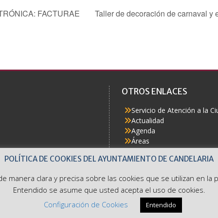
TRÓNICA: FACTURAE
Taller de decoración de carnaval y
OTROS ENLACES
Servicio de Atención a la C
Actualidad
Agenda
Áreas
Buzón del Ciudadano
POLÍTICA DE COOKIES DEL AYUNTAMIENTO DE CANDELARIA
Accesibilidad
e de manera clara y precisa sobre las cookies que se utilizan en l
Entendido se asume que usted acepta el uso de cookies.
Configuración de Cookies
Entendido
Ayuntamiento de Candelaria. Avda. Constitución 7. Tel: 922 500 800