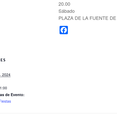
20.00
Sábado
PLAZA DE LA FUENTE D
F
a
c
e
b
LES
o
o, 2024
o
k
21:00
as de Evento:
Fiestas