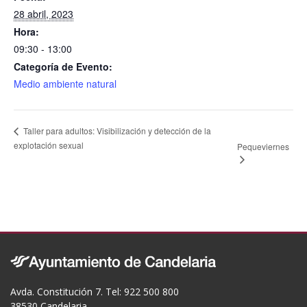
k
28 abril, 2023
Hora:
09:30 - 13:00
Categoría de Evento:
Medio ambiente natural
Taller para adultos: Visibilización y detección de la
explotación sexual
Pequeviernes
Avda. Constitución 7. Tel: 922 500 800
38530 Candelaria