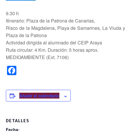
9.30 h
Itinerario: Plaza de la Patrona de Canarias,
Risco de la Magdalena, Playa de Samarines,
La Viuda y
Plaza de la Patrona
Actividad dirigida al alumnado del CEIP Araya
Ruta circular: 4 Km. Duración: 5 horas aprox.
MEDIOAMBIENTE (Ext. 7106)
F
a
c
e
Añadir al calendario
b
o
DETALLES
o
Fecha: