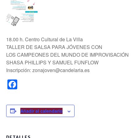
18.00 h. Centro Cultural de La Villa
TALLER DE SALSA PARA JÓVENES CON
LOS CAMPEONES DEL MUNDO DE IMPROVISACIÓN
SHASA PHILLIPS Y SAMUEL FUNFLOW
Inscripción: zonajoven@candelaria.es
F
a
c
e
Añadir al calendario
b
o
DETALLES