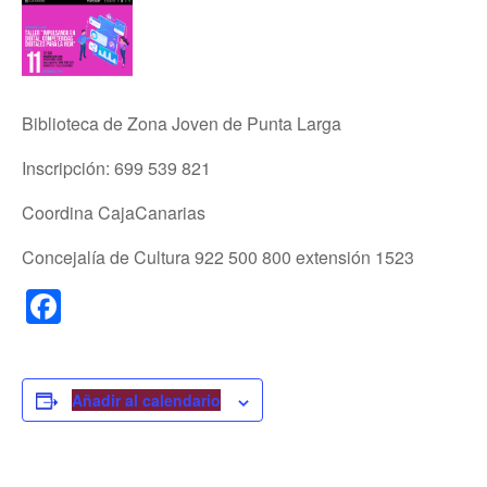
Biblioteca de Zona Joven de Punta Larga
Inscripción: 699 539 821
Coordina CajaCanarias
Concejalía de Cultura 922 500 800 extensión 1523
F
a
c
e
Añadir al calendario
b
o