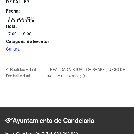
DETALLES
o
Fecha:
k
11 enero, 2024
Hora:
17:00 - 19:00
Categoría de Evento:
Cultura
REALIDAD VIRTUAL: OH SHAPE (JUEGO DE
Realidad virtual:
Football virtual
BAILE Y EJERCICIO)
Avda. Constitución 7. Tel: 922 500 800