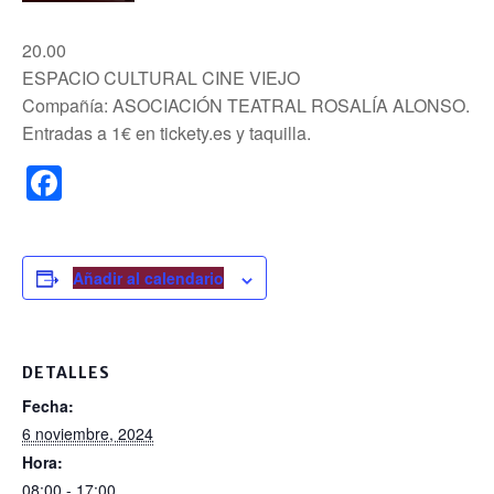
20.00
ESPACIO CULTURAL CINE VIEJO
Compañía: ASOCIACIÓN TEATRAL ROSALÍA ALONSO.
Entradas a 1€ en tickety.es y taquilla.
F
a
c
e
Añadir al calendario
b
o
DETALLES
o
Fecha:
k
6 noviembre, 2024
Hora:
08:00 - 17:00