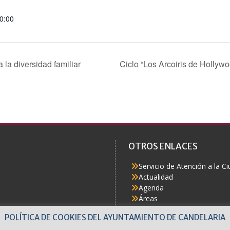
20:00
 la diversidad familiar
Ciclo “Los Arcoiris de Hollyw
OTROS ENLACES
Servicio de Atención a la C
Actualidad
Agenda
Áreas
Buzón del Ciudadano
POLÍTICA DE COOKIES DEL AYUNTAMIENTO DE CANDELARIA
Accesibilidad