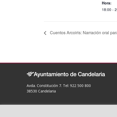
o
Hora:
o
18:00 - 
k
Cuentos Arcoiris: Narración oral para
Avda. Constitución 7. Tel: 922 500 800
38530 Candelaria