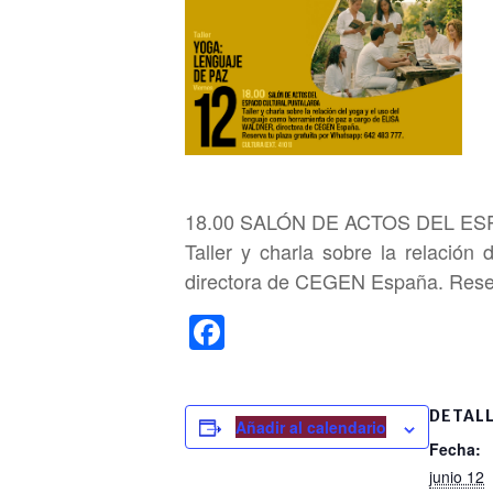
18.00 SALÓN DE ACTOS DEL E
Taller y charla sobre la relaci
directora de CEGEN España. Reser
F
a
c
DETAL
e
Añadir al calendario
Fecha:
b
junio 12