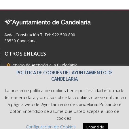
v
ú
E
e
n
s
v
t
o
q
e
Avda. Constitución 7. Tel: 922 500 800
38530 Candelaria
u
n
OTROS ENLACES
e
t
Servicio de Atención a la Ciudadanía
d
o
Actualidad
POLÍTICA DE COOKIES DEL AYUNTAMIENTO DE
Agenda
CANDELARIA
Áreas
a
s
Buzón del Ciudadano
La presente política de cookies tiene por finalidad informarle
Accesibilidad
y
de manera clara y precisa sobre las cookies que se utilizan en
la página web del Ayuntamiento de Candelaria. Pulsando el
v
botón Entendido se asume que usted acepta el uso de
cookies.
Ayuntamiento de Candelaria. Avda. Constitución 7. Tel: 922
i
Configuración de Cookies
Entendido
500 800