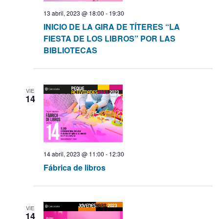
ó
a
a
13 abril, 2023 @ 18:00
-
19:30
l
n
INICIO DE LA GIRA DE TÍTERES “LA
a
d
c
FIESTA DE LOS LIBROS” POR LAS
f
e
BIBLIOTECAS
e
i
c
v
h
i
ó
a
s
VIE
.
14
t
n
a
d
s
d
e
e
14 abril, 2023 @ 11:00
-
12:30
Fábrica de libros
E
b
v
ú
e
n
VIE
s
14