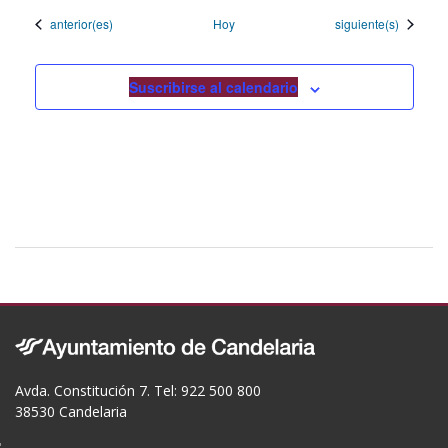
Eventos
Eventos
anterior(es)
Hoy
siguiente(s)
Suscribirse al calendario
Avda. Constitución 7. Tel: 922 500 800
38530 Candelaria