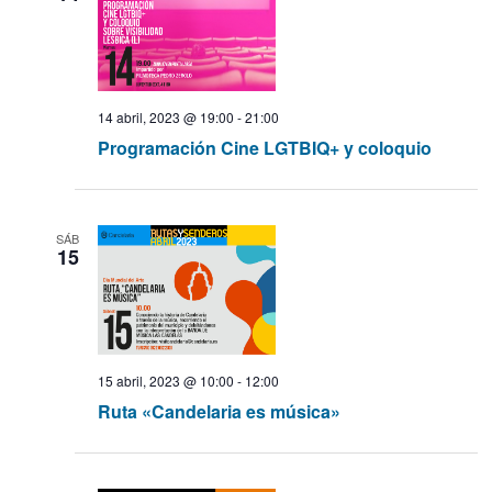
t
o
q
u
14 abril, 2023 @ 19:00
-
21:00
e
Programación Cine LGTBIQ+ y coloquio
d
a
SÁB
15
y
v
i
15 abril, 2023 @ 10:00
-
12:00
Ruta «Candelaria es música»
s
t