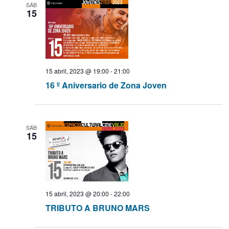
SÁB
15
a
s
d
15 abril, 2023 @ 19:00
-
21:00
16 º Aniversario de Zona Joven
e
E
SÁB
v
15
e
n
15 abril, 2023 @ 20:00
-
22:00
t
TRIBUTO A BRUNO MARS
o