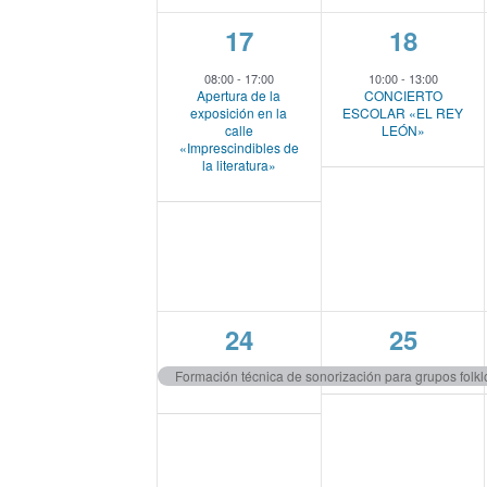
v
e
a
1
1
17
18
.
e
e
s
08:00
-
17:00
10:00
-
13:00
Apertura de la
CONCIERTO
v
v
exposición en la
ESCOLAR «EL REY
d
calle
LEÓN»
e
e
«Imprescindibles de
la literatura»
e
n
n
t
t
E
o
o
v
,
,
e
1
1
24
25
e
e
n
Formación técnica de sonorización para grupos folkl
v
v
t
e
e
o
n
n