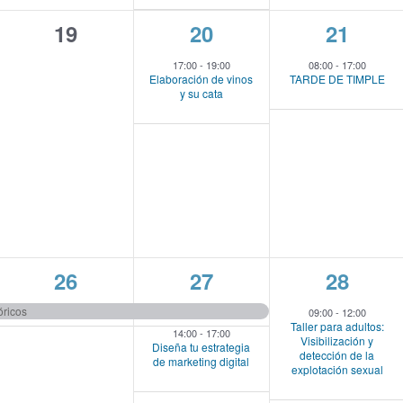
0
1
1
19
20
21
e
e
e
17:00
-
19:00
08:00
-
17:00
Elaboración de vinos
TARDE DE TIMPLE
v
v
v
y su cata
e
e
e
n
n
n
t
t
t
o
o
o
s
,
,
,
1
4
5
26
27
28
e
e
e
óricos
09:00
-
12:00
Taller para adultos:
v
v
v
14:00
-
17:00
Visibilización y
Diseña tu estrategia
detección de la
de marketing digital
e
e
e
explotación sexual
n
n
n