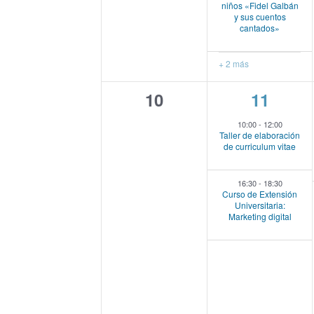
niños «Fidel Galbán
e
e
,
s
q
y sus cuentos
n
cantados»
t
,
E
u
o
+ 2 más
s
v
e
p
0
2
10
11
a
e
r
d
e
e
a
10:00
-
12:00
n
Taller de elaboración
l
v
v
a
de curriculum vitae
a
t
e
e
p
y
a
16:30
-
18:30
n
n
Curso de Extensión
o
l
Universitaria:
v
t
t
a
Marketing digital
s
b
o
o
i
r
a
s
s
s
c
,
,
l
t
a