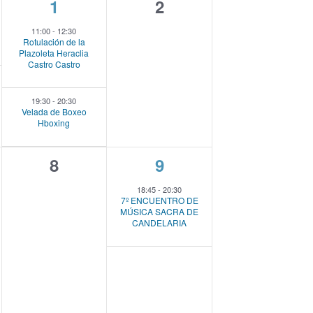
2
0
1
2
n
e
e
d
11:00
-
12:30
Rotulación de la
v
v
e
Plazoleta Heraclia
Castro Castro
v
e
e
i
n
n
s
19:30
-
20:30
Velada de Boxeo
t
t
t
Hboxing
a
o
o
s
0
1
8
9
s
s
d
e
e
e
,
,
18:45
-
20:30
7º ENCUENTRO DE
E
v
v
MÚSICA SACRA DE
v
CANDELARIA
e
e
e
n
n
n
t
t
t
o
o
o