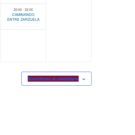
t
t
20:00
-
22:00
CAMINANDO
o
o
ENTRE ZARZUELA
s
,
,
Suscribirse al calendario