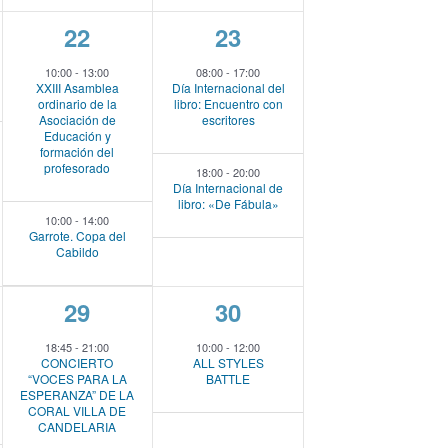
2
2
22
23
e
e
10:00
-
13:00
08:00
-
17:00
XXIII Asamblea
Día Internacional del
v
v
ordinario de la
libro: Encuentro con
Asociación de
escritores
e
e
Educación y
formación del
n
n
profesorado
18:00
-
20:00
Día Internacional de
t
t
libro: «De Fábula»
10:00
-
14:00
o
o
Garrote. Copa del
Cabildo
s
s
,
,
2
1
29
30
e
e
18:45
-
21:00
10:00
-
12:00
CONCIERTO
ALL STYLES
v
v
“VOCES PARA LA
BATTLE
ESPERANZA” DE LA
e
e
CORAL VILLA DE
CANDELARIA
n
n