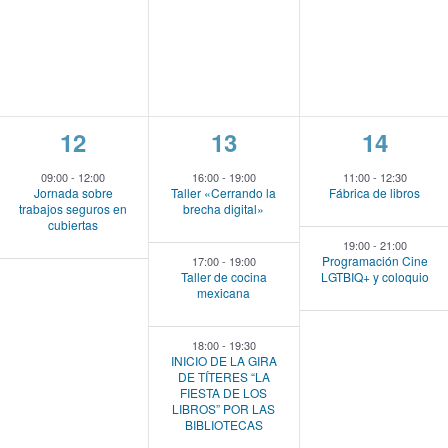
,
s
s
,
,
1
3
2
12
13
14
e
e
e
09:00
-
12:00
16:00
-
19:00
11:00
-
12:30
Jornada sobre
Taller «Cerrando la
Fábrica de libros
v
v
v
trabajos seguros en
brecha digital»
cubiertas
e
e
e
19:00
-
21:00
Programación Cine
17:00
-
19:00
n
n
n
Taller de cocina
LGTBIQ+ y coloquio
mexicana
t
t
t
o
o
o
18:00
-
19:30
INICIO DE LA GIRA
,
s
s
DE TÍTERES “LA
FIESTA DE LOS
,
,
LIBROS” POR LAS
BIBLIOTECAS