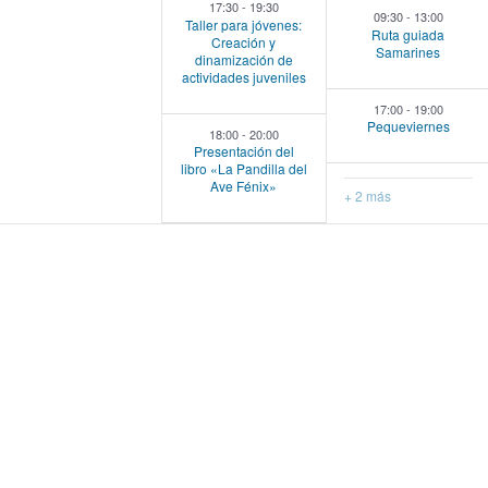
17:30
-
19:30
09:30
-
13:00
Taller para jóvenes:
t
t
t
Ruta guiada
Creación y
Samarines
dinamización de
o
o
o
actividades juveniles
,
s
s
17:00
-
19:00
Pequeviernes
18:00
-
20:00
,
,
Presentación del
libro «La Pandilla del
Ave Fénix»
+ 2 más