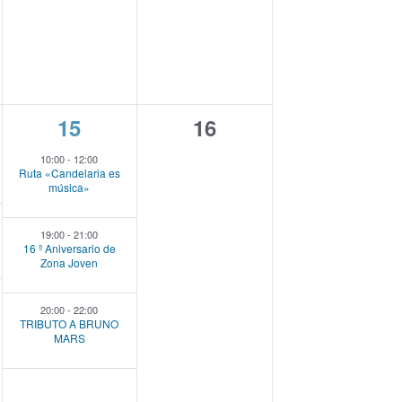
s
,
,
3
0
15
16
e
e
10:00
-
12:00
Ruta «Candelaria es
v
v
música»
e
e
19:00
-
21:00
n
n
16 º Aniversario de
Zona Joven
t
t
o
o
20:00
-
22:00
TRIBUTO A BRUNO
s
s
MARS
,
,