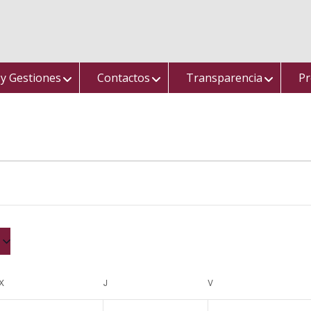
 y Gestiones
Contactos
Transparencia
Pr
X
MIÉRCOLES
J
JUEVES
V
VIERNES