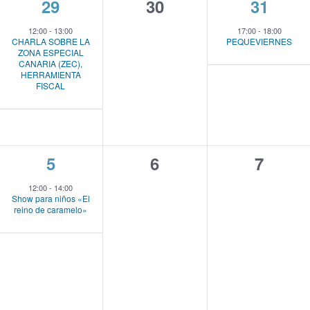
1
0
1
29
30
31
e
e
e
12:00
-
13:00
17:00
-
18:00
CHARLA SOBRE LA
PEQUEVIERNES
v
v
v
ZONA ESPECIAL
CANARIA (ZEC),
e
e
e
HERRAMIENTA
FISCAL
n
n
n
t
t
t
o
o
o
1
0
0
5
6
7
,
s
,
e
e
e
,
12:00
-
14:00
Show para niños «El
v
v
v
reino de caramelo»
e
e
e
n
n
n
t
t
t
o
o
o