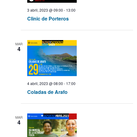
t
o
q
3 abril, 2023 @ 09:00
-
13:00
Clinic de Porteros
u
e
MAR
4
d
a
y
4 abril, 2023 @ 08:00
-
17:00
Coladas de Arafo
v
i
MAR
s
4
t