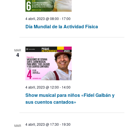
a
4 abril, 2023 @ 08:00
-
17:00
s
Día Mundial de la Actividad Física
d
e
MAR
4
E
v
e
4 abril, 2023 @ 12:00
-
14:00
Show musical para niños «Fidel Galbán y
n
sus cuentos cantados»
t
4 abril, 2023 @ 17:30
-
19:30
o
MAR