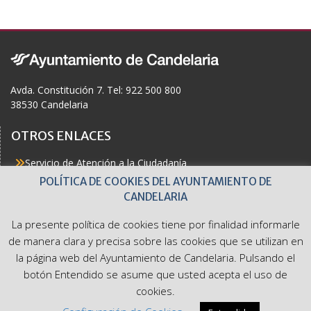
b
o
o
k
Avda. Constitución 7. Tel: 922 500 800
38530 Candelaria
OTROS ENLACES
Servicio de Atención a la Ciudadanía
Actualidad
POLÍTICA DE COOKIES DEL AYUNTAMIENTO DE
Agenda
CANDELARIA
Áreas
Buzón del Ciudadano
La presente política de cookies tiene por finalidad informarle
Accesibilidad
de manera clara y precisa sobre las cookies que se utilizan en
la página web del Ayuntamiento de Candelaria. Pulsando el
botón Entendido se asume que usted acepta el uso de
cookies.
Ayuntamiento de Candelaria. Avda. Constitución 7. Tel: 922