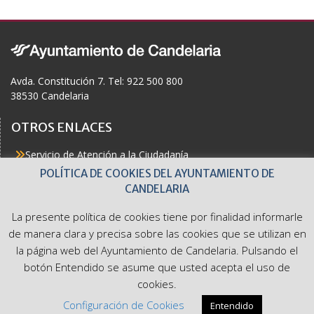
b
o
o
k
Avda. Constitución 7. Tel: 922 500 800
38530 Candelaria
OTROS ENLACES
Servicio de Atención a la Ciudadanía
Actualidad
POLÍTICA DE COOKIES DEL AYUNTAMIENTO DE
Agenda
CANDELARIA
Áreas
Buzón del Ciudadano
La presente política de cookies tiene por finalidad informarle
Accesibilidad
de manera clara y precisa sobre las cookies que se utilizan en
la página web del Ayuntamiento de Candelaria. Pulsando el
botón Entendido se asume que usted acepta el uso de
cookies.
Ayuntamiento de Candelaria. Avda. Constitución 7. Tel: 922
Configuración de Cookies
Entendido
500 800