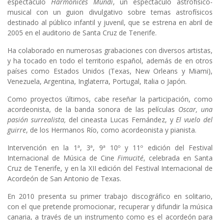
espectáculo
Harmonices Mundi
, un espectáculo astrofísico-
musical con un guion divulgativo sobre temas astrofísicos
destinado al público infantil y juvenil, que se estrena en abril de
2005 en el auditorio de Santa Cruz de Tenerife.
Ha colaborado en numerosas grabaciones con diversos artistas,
y ha tocado en todo el territorio español, además de en otros
países como Estados Unidos (Texas, New Orleans y Miami),
Venezuela, Argentina, Inglaterra, Portugal, Italia o Japón.
Como proyectos últimos, cabe reseñar la participación, como
acordeonista, de la banda sonora de las películas
Oscar, una
pasión surrealista,
del cineasta Lucas Fernández, y
El vuelo del
guirre
, de los Hermanos Río, como acordeonista y pianista.
Intervención en la 1ª, 3ª, 9ª 10º y 11º edición del Festival
Internacional de Música de Cine
Fimucité
, celebrada en Santa
Cruz de Tenerife, y en la XII edición del Festival Internacional de
Acordeón de San Antonio de Texas.
En 2010 presenta su primer trabajo discográfico en solitario,
con el que pretende promocionar, recuperar y difundir la música
canaria, a través de un instrumento como es el acordeón para