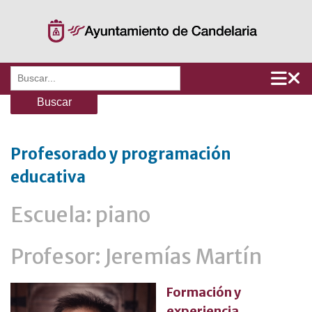
Saltar
al
contenido
Buscar:
Profesorado y programación
educativa
Escuela: piano
Profesor: Jeremías Martín
Formación y
experiencia