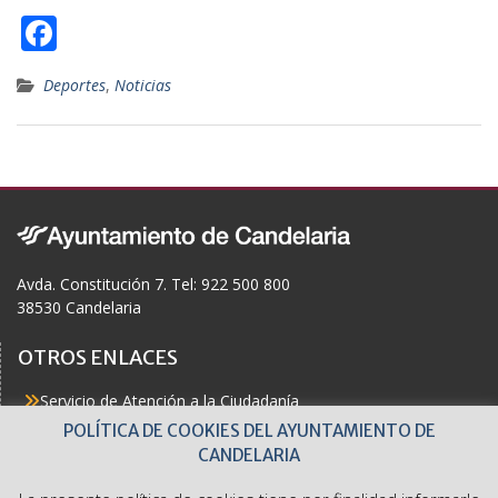
F
ac
Deportes
,
Noticias
e
b
o
o
k
Avda. Constitución 7. Tel: 922 500 800
38530 Candelaria
OTROS ENLACES
Servicio de Atención a la Ciudadanía
Actualidad
POLÍTICA DE COOKIES DEL AYUNTAMIENTO DE
Agenda
CANDELARIA
Áreas
Buzón del Ciudadano