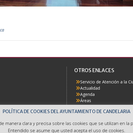
ica
OTROS ENLACES
Servicio de Atención a la C
Actualidad
Agenda
Áreas
Buzón del Ciudadano
POLÍTICA DE COOKIES DEL AYUNTAMIENTO DE CANDELARIA
Accesibilidad
e de manera clara y precisa sobre las cookies que se utilizan en l
Entendido se asume que usted acepta el uso de cookies.