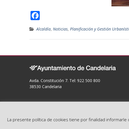
F
ac
Alcaldía
,
Noticias
,
Planificación y Gestión Urbaníst
e
b
o
o
k
Avda. Constitución 7. Tel: 922 500 800
38530 Candelaria
La presente política de cookies tiene por finalidad informarl