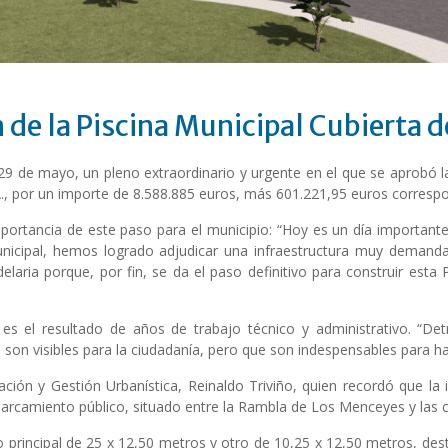
 de la Piscina Municipal Cubierta d
29 de mayo, un pleno extraordinario y urgente en el que se aprobó la
A., por un importe de 8.588.885 euros, más 601.221,95 euros correspo
importancia de este paso para el municipio: “Hoy es un día important
nicipal, hemos logrado adjudicar una infraestructura muy demand
delaria porque, por fin, se da el paso definitivo para construir est
s el resultado de años de trabajo técnico y administrativo. “Det
on visibles para la ciudadanía, pero que son indespensables para hac
ación y Gestión Urbanística, Reinaldo Triviño, quien recordó que la 
rcamiento público, situado entre la Rambla de Los Menceyes y las ca
o principal de 25 x 12,50 metros y otro de 10,25 x 12,50 metros, de