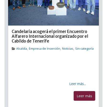
Candelaria acogerá el primer Encuentro
Alfarero Internacional organizado por el
Cabildo de Tenerife
Alcaldía
,
Empresa de Inserción
,
Noticias
,
Sin categoría
Candelaria acogerá el primer Encuentro Alfarero
Internacional organizado por el Cabildo de Tenerife
En una iniciativa sin precedentes, especialistas de las
islas, zona del Magreb, La Macaronesia y península,
presentaran una variedad de enfoques y
metodologías sobre el oficio de
Leer más...
...
Leer más