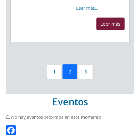
matrícula para el curso escolar 2022 / 2023, desde el
28 de junio hasta
Leer más...
...
Leer más
1
2
3
Eventos
No hay eventos próximos en este momento
F