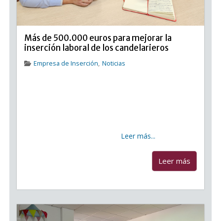
Más de 500.000 euros para mejorar la
inserción laboral de los candelarieros
Empresa de Inserción
,
Noticias
Más de 500.000 euros para mejorar la inserción
laboral de los candelarieros La Empresa de Inserción
Viviendas y Servicios Municipales de Candelaria ha
sido beneficiaria de 3 subvenciones del Servicio
Canario de Empleo (SCE) por un importe de
568.392,36 euros,
Leer más...
...
Leer más