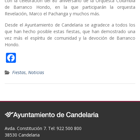
con la celebración del 80 aniversario de la Orquesta Columbia
de Barranco Hondo, en la que participarán la orquesta
Revelación, Marco el Pachanga y muchos más.
Desde el Ayuntamiento de Candelaria se agradece a todos los
que han hecho posible estas fiestas, que han demostrado una
vez más el espíritu de comunidad y la devoción de Barranco
Hondo.
F
ac
Fiestas
,
Noticias
e
b
o
o
k
Avda. Constitución 7. Tel: 922 500 800
38530 Candelaria