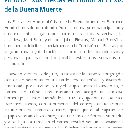
emoción sus Fiestas en Honor al Cristo
de la Buena Muerte
Las Fiestas en Honor al Cristo de la Buena Muerte en Barranco
Hondo han sido un rotundo éxito, con una gran participación y
una excelente acogida por parte de vecinos y vecinas. La
alcaldesa, Mari Brito, y el concejal de Fiestas, Manuel González,
han querido felicitar especialmente a la Comisión de Fiestas por
su gran trabajo y dedicación, así como a todos los colectivos y
personas que han hecho posible estas dos semanas de
celebración.
El pasado viernes 12 de julio, la Fiesta de la Cerveza congregó a
cientos de personas en una tarde llena de música y diversión,
amenizada por el Grupo Pa’ti y el Grupo Saoco. El sábado 13, el
Campo de Fútbol Los Barranquillos acogió un emotivo
homenaje a Noé Hernández Cruz, exjugador del Atlético
Barranco Hondo, con la presencia del concejal de Relaciones
Institucionales, Francisco Pinto, quien junto al capitán del
equipo veterano hizo entrega de un ramo de flores a su madre
y a su hija. La tarde en el campo resultó ser una convivencia
entre los distintos equipos y las familias en honor a este vecino