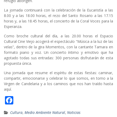
refugio aborigen.
La jornada continuará con la celebración de la Eucaristía a las
8.00 y a las 18.00 horas, el rezo del Santo Rosario a las 17.15
horas y, a las 18.45 horas, el concierto de la Coral Voces para la
Esperanza.
Como broche cultural del día, a las 20.00 horas el Espacio
Cultural Cine Viejo acogerá el espectáculo “Música a la luz de las
velas”, dentro de la gira Momentos, con la cantante Tamara en
formato piano y voz. Un concierto íntimo y emotivo que ha
agotado todas sus entradas: 300 personas disfrutarán de esta
propuesta única.
Una jornada que resume el espíritu de estas fiestas: caminar,
compartir, emocionarse y celebrar lo que somos, en torno a la
Virgen de Candelaria y a los caminos que nos han traído hasta
aquí.
F
ac
Cultura
,
Medio Ambiente Natural
,
Noticias
e