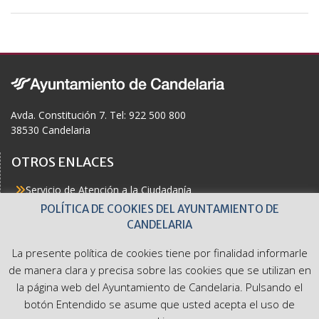
b
o
o
k
Avda. Constitución 7. Tel: 922 500 800
38530 Candelaria
OTROS ENLACES
Servicio de Atención a la Ciudadanía
Actualidad
POLÍTICA DE COOKIES DEL AYUNTAMIENTO DE
Agenda
CANDELARIA
Áreas
Buzón del Ciudadano
La presente política de cookies tiene por finalidad informarle
Accesibilidad
de manera clara y precisa sobre las cookies que se utilizan en
la página web del Ayuntamiento de Candelaria. Pulsando el
botón Entendido se asume que usted acepta el uso de