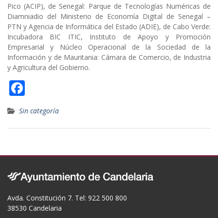
Pico (ACIP), de Senegal: Parque de Tecnologías Numéricas de
Diamniadio del Ministerio de Economía Digital de Senegal –
PTN y Agencia de Informática del Estado (ADIE), de Cabo Verde:
Incubadora BIC ITIC, Instituto de Apoyo y Promoción
Empresarial y Núcleo Operacional de la Sociedad de la
Información y de Mauritania: Cámara de Comercio, de Industria
y Agricultura del Gobierno.
F
ac
Sin categoría
e
b
o
o
k
Avda. Constitución 7. Tel: 922 500 800
38530 Candelaria