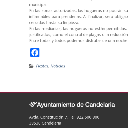
municipal.
En las zonas autorizadas, las hogueras no podrán su
inflamables para prenderlas. Al finalizar, será obli
cerradas hasta su limpieza.
En las medianías, las hogueras no están permitidas
justificados, como el control de plagas o la reducción
Entre todas y todos podemos disfrutar de una noche 
F
ac
Fiestas
,
Noticias
e
b
o
o
k
Avda. Constitución 7. Tel: 922 500 800
38530 Candelaria